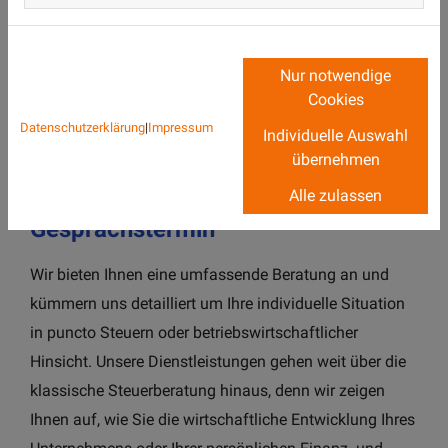
Nachfolgeplanung
Nur notwendige
Cookies
Datenschutzerklärung
|
Impressum
Individuelle Auswahl
übernehmen
Vereinbaren Sie einen
Alle zulassen
Gesprächstermin
Wir bieten Ihnen eine umfassende Beratung an und
kümmern uns detailliert um Ihre individuelle Situation
in puncto Steuern oder betriebswirtschaftlicher
Hinsicht. Unsere Dienstleistungen gehen weit über die
klassische Steuerberatung hinaus, denn wir zeigen
Ihnen auf, wie Sie die wirtschaftliche Entwicklung Ihres