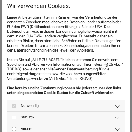
Wir verwenden Cookies.
Steuerberatung
Einige Anbieter übermitteln im Rahmen von der Verarbeitung zu den
genannten Zwecken möglicherweise Daten an Länder außerhalb der
EU/ des EWR (Drittlanddatenübermittlung), z.B. in die USA. Das
Datenschutzniveau in diesen Ländern ist möglicherweise nicht mit
Finanzbuchhaltung
dem in den EU-/EWR-Ländern vergleichbar. Es besteht daher ein
erhöhtes Risiko, dass staatliche Behörden auf diese Daten zugreifen
können. Weitere Informationen zu Sicherheitsgarantien finden Sie in
den Datenschutzrichtlinien des jeweiligen Anbieters.
Lohnbuchhaltung
Indem Sie auf „ALLE ZULASSEN" klicken, stimmen Sie sowohl dem
Speichern und Abrufen von Informationen auf Ihrem Gerät (§ 25 Abs. 1
TDDDG) sowie der anschließenden Datenverarbeitung für die
Jahresabschlüsse
nachfolgend dargestellten bzw. die von Ihnen ausgewählten
Verarbeitungszwecke zu (Art 6 Abs. 1 lit. a. DSGVO).
Eine bereits erteilte Zustimmung können Sie jederzeit über den links
Privatpersonen
unten eingeblendeten Cookie-Button für die Zukunft widerrufen.
Notwendig
Existenzgründungsberatung
Statistik
Andere
Liquiditäts- und Unternehmensberatung