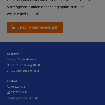
Unternehmens oder Ihrer persönlichen Finanz- und
Vermögenssituation nachhaltig optimieren und
weiterentwickeln können.
Jetzt Termin vereinbaren
Anschrift
Markgraf Steuerberater
Oberer Ristchenweg 18-20
37520 Osterode am Harz
Kontakt
05522 4031
05522 75747
info@stb-markgraf.de